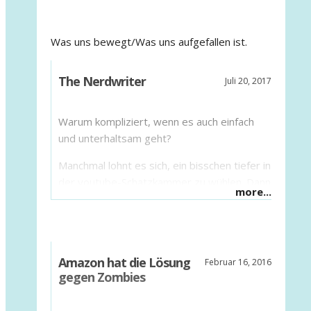
Was uns bewegt/Was uns aufgefallen ist.
The Nerdwriter
Juli 20, 2017
Warum kompliziert, wenn es auch einfach
und unterhaltsam geht?
Manchmal lohnt es sich, ein bisschen tiefer in
der youtube-Schatzkammer zu wühlen. Dann
more...
findet man zuweilen zwischen all den
lustigen Tierchen-Videos, dem Markt der
Eitelkeiten und Schadenfreude auch richtige
Juwelen. Dazu gehören die Video-Essays
Amazon hat die Lösung
Februar 16, 2016
des Amerikaners Evan Puschak. Auf seinem
gegen Zombies
Kanal
„The Nerdwriter“
referiert er seit
2011 in Mini-Clips von bis zu zwölf Minuten