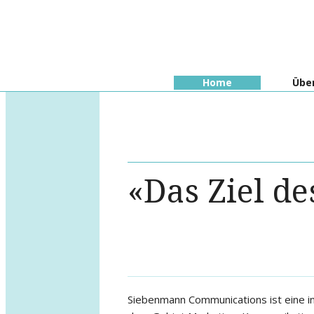
Home
Übe
«Das Ziel de
Siebenmann Communications ist eine i
klare Sprache die jedermann und jede F