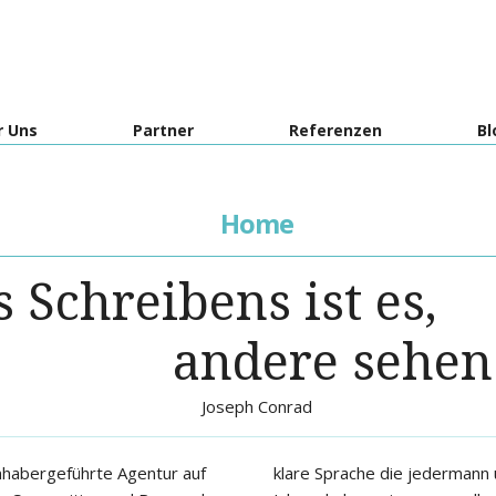
r Uns
Partner
Referenzen
Bl
Home
s Schreibens ist es,
andere sehen
Joseph Conrad
nhabergeführte Agentur auf
rau versteht. In den letzten