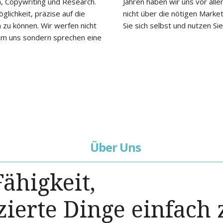
, Copywriting und Research.
t Up Firmen spezialisiert die
öglichkeit, präzise auf die
urcen verfügen. Überzeugen
zu können. Wir werfen nicht
Sie sich selbst und nutzen S
um uns sondern sprechen eine
Über Uns
 Fähigkeit,
ierte Dinge einfach 