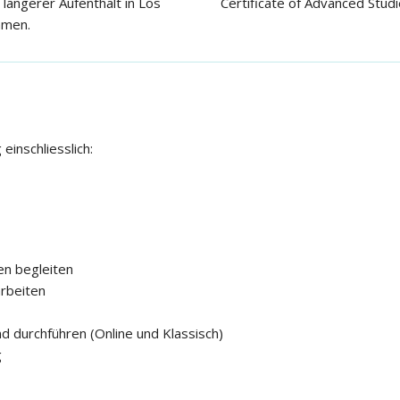
 längerer Aufenthalt in Los
Certificate of Advanced Stud
hmen.
inschliesslich:
en begleiten
rbeiten
 durchführen (Online und Klassisch)
g