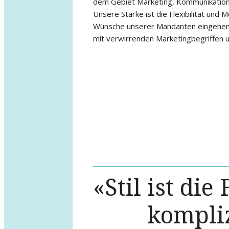
dem Gebiet Marketing, Kommunikation
Jahren haben wir uns vor allem auf Star
Unsere Stärke ist die Flexibilität und M
nicht über die nötigen Marketing Resso
Wünsche unserer Mandanten eingehen 
mit verwirrenden Marketingbegriffen 
«Stil ist die
kompliz