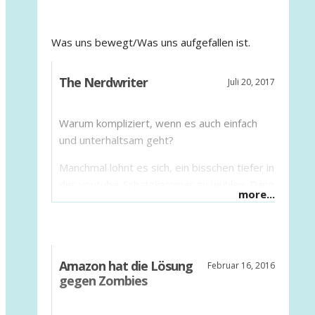
Was uns bewegt/Was uns aufgefallen ist.
The Nerdwriter
Juli 20, 2017
Warum kompliziert, wenn es auch einfach
und unterhaltsam geht?
Manchmal lohnt es sich, ein bisschen tiefer in
der youtube-Schatzkammer zu wühlen. Dann
more...
findet man zuweilen zwischen all den
lustigen Tierchen-Videos, dem Markt der
Eitelkeiten und Schadenfreude auch richtige
Juwelen. Dazu gehören die Video-Essays
Amazon hat die Lösung
Februar 16, 2016
des Amerikaners Evan Puschak. Auf seinem
gegen Zombies
Kanal
„The Nerdwriter“
referiert er seit
2011 in Mini-Clips von bis zu zwölf Minuten